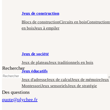
Jeux de construction
Blocs de construction
Circuits en bois
Construction
en bois
Jeux à empiler
Jeux de société
Jeux de plateau
Jeux traditionnels en bois
Rechercher
Jeux éducatifs
Jeux d'adresse
Jeux de calcul
Jeux de mémoire
Jeux
Montessori
Jeux sensoriels
Jeux de stratégie
Des questions
quote@qlychee.fr