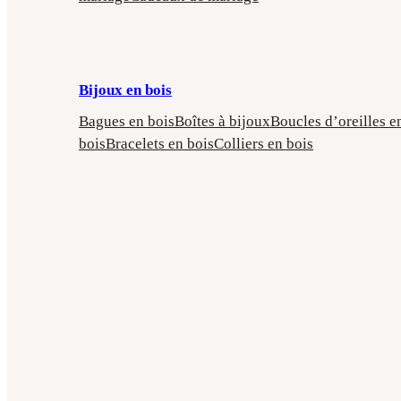
Bijoux en bois
Bagues en bois
Boîtes à bijoux
Boucles d’oreilles e
bois
Bracelets en bois
Colliers en bois