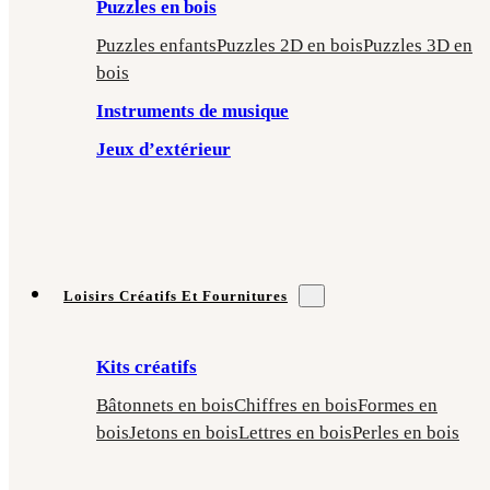
Puzzles en bois
Puzzles enfants
Puzzles 2D en bois
Puzzles 3D en
bois
Instruments de musique
Jeux d’extérieur
Loisirs Créatifs Et Fournitures
Kits créatifs
Bâtonnets en bois
Chiffres en bois
Formes en
bois
Jetons en bois
Lettres en bois
Perles en bois