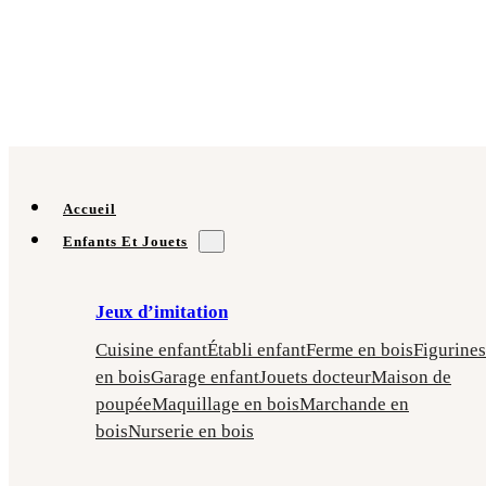
Accueil
Enfants Et Jouets
Jeux d’imitation
Cuisine enfant
Établi enfant
Ferme en bois
Figurines
en bois
Garage enfant
Jouets docteur
Maison de
poupée
Maquillage en bois
Marchande en
bois
Nurserie en bois