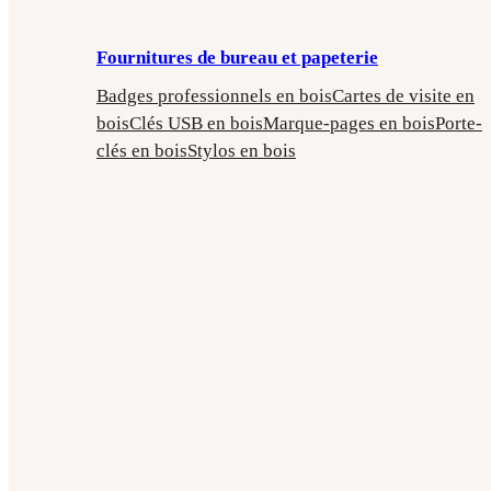
Fournitures de bureau et papeterie
Badges professionnels en bois
Cartes de visite en
bois
Clés USB en bois
Marque-pages en bois
Porte-
clés en bois
Stylos en bois