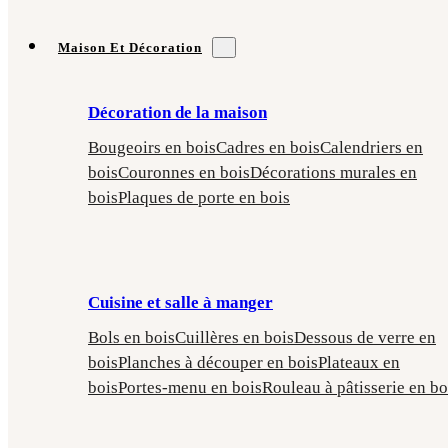
Maison Et Décoration
Décoration de la maison
Bougeoirs en bois
Cadres en bois
Calendriers en
bois
Couronnes en bois
Décorations murales en
bois
Plaques de porte en bois
Cuisine et salle à manger
Bols en bois
Cuillères en bois
Dessous de verre en
bois
Planches à découper en bois
Plateaux en
bois
Portes-menu en bois
Rouleau à pâtisserie en bo