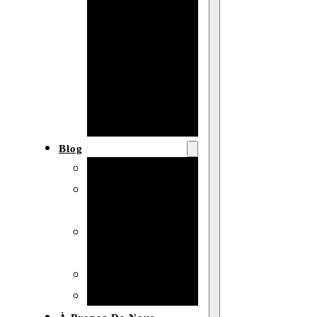
Baby shower
Anniversaire
de mariage
Fête
d’anniversaire
Mariage
Blog
Produits et usages
Matériaux et
techniques
Vente en gros et
personnalisation
Idées de bricolage
Marché et analyse