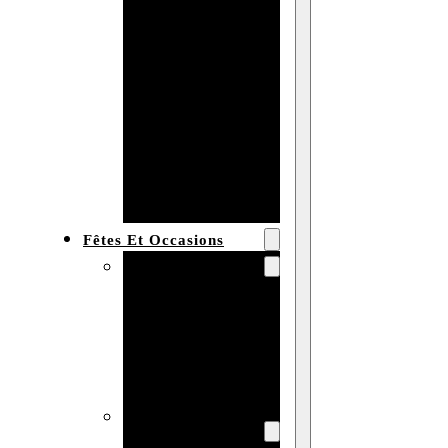
Bracelet en
bois
personnalisé
Collier en
bois :
fabricant et
grossiste
Fêtes Et Occasions
Fêtes et saisons
Automne
Halloween
Noël
Pâques
Accessoires pour
la fête