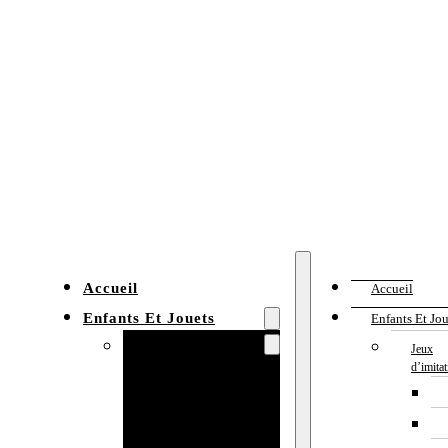
Accueil
Accueil
Enfants Et Jouets
Enfants Et Jou
Jeux d’imitation
Jeux
d’imita
Cuisine
enfant
Établi enfant