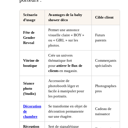
Scénario
Avantages de la
baby
Cible client
d’usage
shower déco
Permet une annonce
Fête de
visuelle claire « BOY »
Futurs
Gender
ou « GIRL » sur les
parents
Reveal
photos.
Crée un univers
Vitrine de
thématique fort
Commerçants
boutique
pour
attirer le flux de
spécialisés
clients
en magasin.
Accessoire de
Séance
photobooth léger et
Photographes
photo
facile à manipuler pour
pros
(Studio)
les portraits.
Décoration
Se transforme en objet de
Cadeau de
de
décoration permanente
naissance
chambre
sur une étagère.
Réception
Sert de signalétique