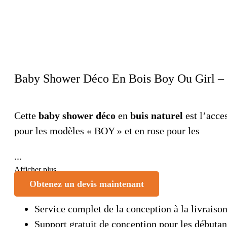
Baby Shower Déco En Bois Boy Ou Girl –
Cette
baby shower déco
en
buis naturel
est l’acce
pour les modèles « BOY » et en rose pour les
...
Afficher plus
Obtenez un devis maintenant
Service complet de la conception à la livraiso
Support gratuit de conception pour les débutan