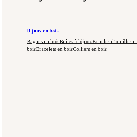
Bijoux en bois
Bagues en bois
Boîtes à bijoux
Boucles d’oreilles e
bois
Bracelets en bois
Colliers en bois