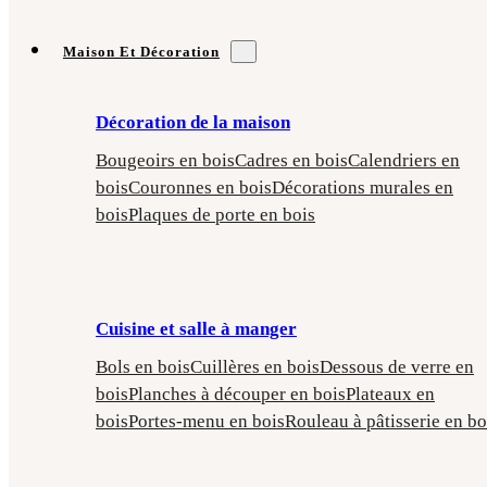
Maison Et Décoration
Décoration de la maison
Bougeoirs en bois
Cadres en bois
Calendriers en
bois
Couronnes en bois
Décorations murales en
bois
Plaques de porte en bois
Cuisine et salle à manger
Bols en bois
Cuillères en bois
Dessous de verre en
bois
Planches à découper en bois
Plateaux en
bois
Portes-menu en bois
Rouleau à pâtisserie en bo