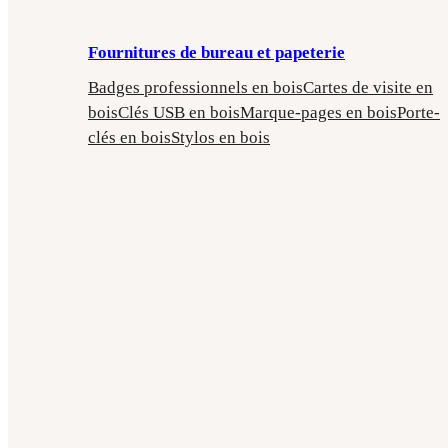
Fournitures de bureau et papeterie
Badges professionnels en bois
Cartes de visite en
bois
Clés USB en bois
Marque-pages en bois
Porte-
clés en bois
Stylos en bois