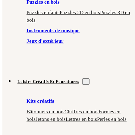
Puzzles en bois
Puzzles enfants
Puzzles 2D en bois
Puzzles 3D en
bois
Instruments de musique
Jeux d’extérieur
Loisirs Créatifs Et Fournitures
Kits créatifs
Bâtonnets en bois
Chiffres en bois
Formes en
bois
Jetons en bois
Lettres en bois
Perles en bois