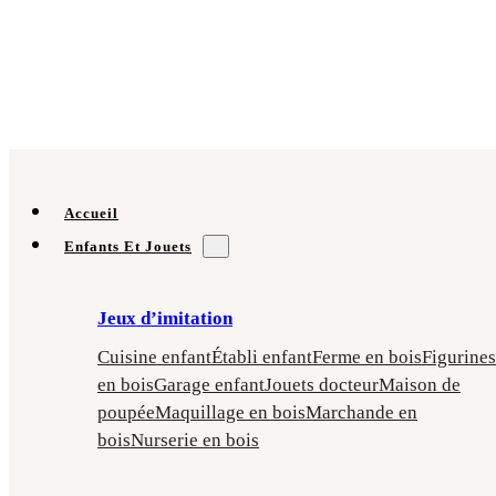
Accueil
Enfants Et Jouets
Jeux d’imitation
Cuisine enfant
Établi enfant
Ferme en bois
Figurines
en bois
Garage enfant
Jouets docteur
Maison de
poupée
Maquillage en bois
Marchande en
bois
Nurserie en bois