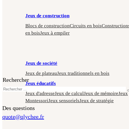
Jeux de construction
Blocs de construction
Circuits en bois
Construction
en bois
Jeux à empiler
Jeux de société
Jeux de plateau
Jeux traditionnels en bois
Rechercher
Jeux éducatifs
Jeux d'adresse
Jeux de calcul
Jeux de mémoire
Jeux
Montessori
Jeux sensoriels
Jeux de stratégie
Des questions
quote@qlychee.fr