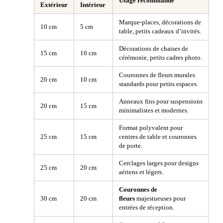
Usage recommandé
Extérieur
Intérieur
Marque-places, décorations de
10 cm
5 cm
table, petits cadeaux d’invités.
Décorations de chaises de
15 cm
10 cm
cérémonie, petits cadres photo.
Couronnes de fleurs murales
20 cm
10 cm
standards pour petits espaces.
Anneaux fins pour suspensions
20 cm
15 cm
minimalistes et modernes.
Format polyvalent pour
25 cm
15 cm
centres de table et couronnes
de porte.
Cerclages larges pour designs
25 cm
20 cm
aériens et légers.
Couronnes de
30 cm
20 cm
fleurs
majestueuses pour
entrées de réception.