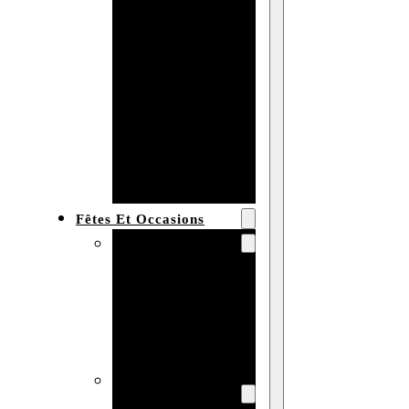
Bracelet en
bois
personnalisé
Collier en
bois :
fabricant et
grossiste
Fêtes Et Occasions
Fêtes et saisons
Automne
Halloween
Noël
Pâques
Accessoires pour
la fête