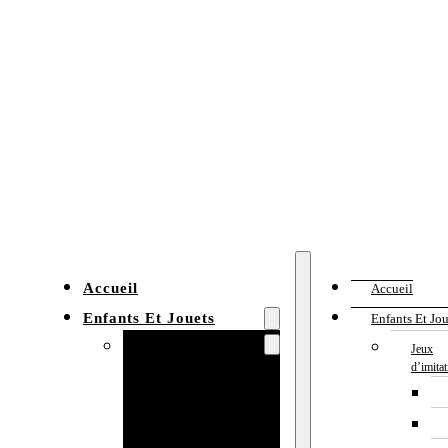
Accueil
Accueil
Enfants Et Jouets
Enfants Et Jou
Jeux d’imitation
Jeux
d’imita
Cuisine
enfant
Établi enfant