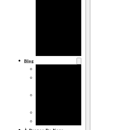
Baby shower
Anniversaire
de mariage
Fête
d’anniversaire
Mariage
Blog
Produits et usages
Matériaux et
techniques
Vente en gros et
personnalisation
Idées de bricolage
Marché et analyse