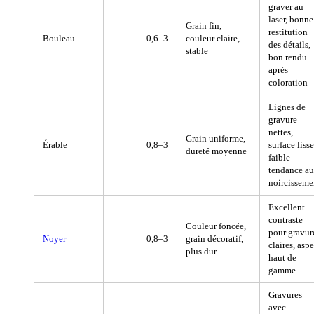
graver au
laser, bonne
Grain fin,
restitution
Bouleau
0,6–3
couleur claire,
des détails,
stable
bon rendu
après
coloration
Lignes de
gravure
nettes,
Grain uniforme,
Érable
0,8–3
surface lisse
dureté moyenne
faible
tendance au
noircisseme
Excellent
contraste
Couleur foncée,
pour gravur
Noyer
0,8–3
grain décoratif,
claires, aspe
plus dur
haut de
gamme
Gravures
avec