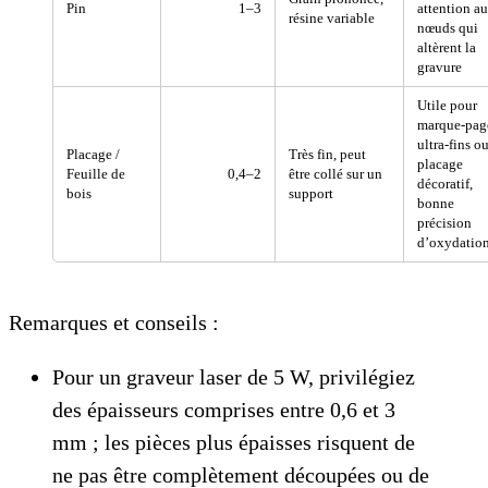
Pin
1–3
attention a
résine variable
nœuds qui
altèrent la
gravure
Utile pour
marque-pag
ultra-fins o
Placage /
Très fin, peut
placage
Feuille de
0,4–2
être collé sur un
décoratif,
bois
support
bonne
précision
d’oxydatio
Remarques et conseils :
Pour un graveur laser de 5 W, privilégiez
des épaisseurs comprises entre 0,6 et 3
mm ; les pièces plus épaisses risquent de
ne pas être complètement découpées ou de