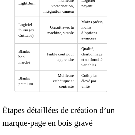
meilleure
Logiciel
LightBurn
vectorisation,
payant
intégration caméra
Moins précis,
Logiciel
Gratuit avec la
moins
fourni (ex.
machine, simple
d’options
CutLabs)
avancées
Qualité,
Blanks
Faible coût pour
charbonnage
bon
apprendre
et uniformité
marché
variables
Meilleure
Coût plus
Blanks
esthétique et
élevé par
premium
contraste
unité
Étapes détaillées de création d’un
marque-page en bois gravé