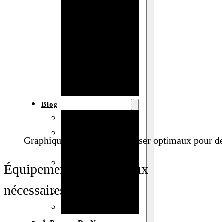
Baby shower
Anniversaire
de mariage
Fête
d’anniversaire
Mariage
Blog
Produits et usages
Matériaux et
Graphique des paramètres laser optimaux pour des
techniques
Vente en gros et
Équipements et matériaux
personnalisation
nécessaires
Idées de bricolage
Marché et analyse