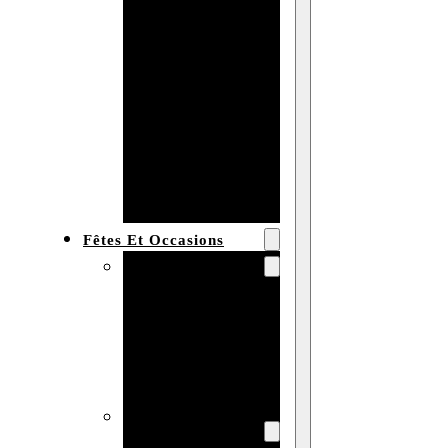
Bracelet en
bois
personnalisé
Collier en
bois :
fabricant et
grossiste
Fêtes Et Occasions
Fêtes et saisons
Automne
Halloween
Noël
Pâques
Accessoires pour
la fête