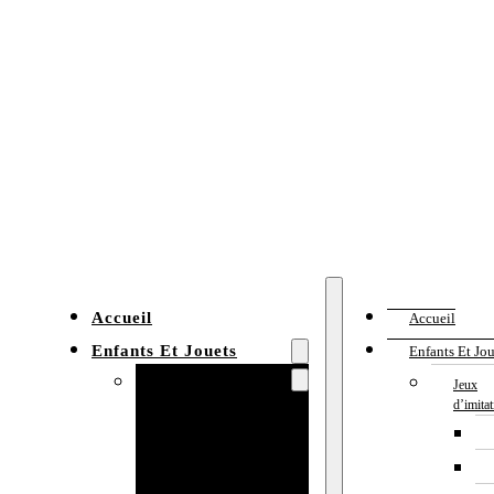
Accueil
Accueil
Enfants Et Jouets
Enfants Et Jou
Jeux d’imitation
Jeux
d’imita
Cuisine
enfant
Établi enfant