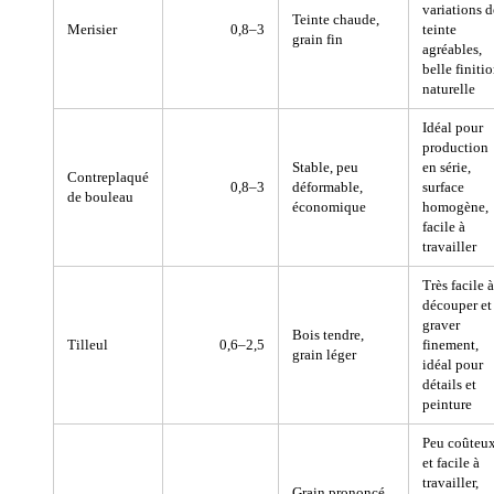
variations d
Teinte chaude,
Merisier
0,8–3
teinte
grain fin
agréables,
belle finiti
naturelle
Idéal pour
production
Stable, peu
en série,
Contreplaqué
0,8–3
déformable,
surface
de bouleau
économique
homogène,
facile à
travailler
Très facile à
découper et
graver
Bois tendre,
Tilleul
0,6–2,5
finement,
grain léger
idéal pour
détails et
peinture
Peu coûteu
et facile à
travailler,
Grain prononcé,