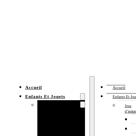
Accueil
Accueil
Enfants Et Jouets
Enfants Et Jou
Jeux d’imitation
Jeux
d’imita
Cuisine
enfant
Établi enfant