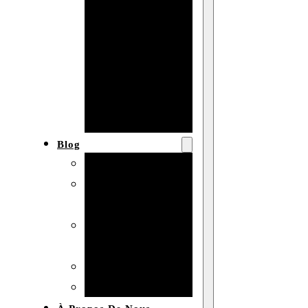
Baby shower
Anniversaire
de mariage
Fête
d’anniversaire
Mariage
Blog
Produits et usages
Matériaux et
techniques
Vente en gros et
personnalisation
Idées de bricolage
Marché et analyse