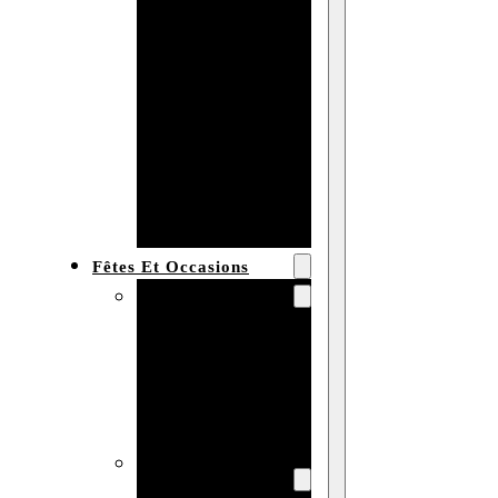
Bracelet en
bois
personnalisé
Collier en
bois :
fabricant et
grossiste
Fêtes Et Occasions
Fêtes et saisons
Automne
Halloween
Noël
Pâques
Accessoires pour
la fête