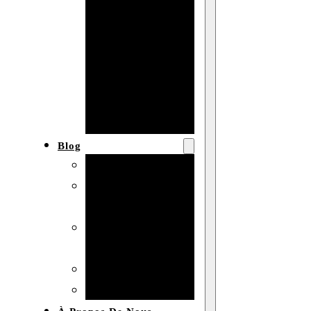
Baby shower
Anniversaire
de mariage
Fête
d’anniversaire
Mariage
Blog
Produits et usages
Matériaux et
techniques
Vente en gros et
personnalisation
Idées de bricolage
Marché et analyse