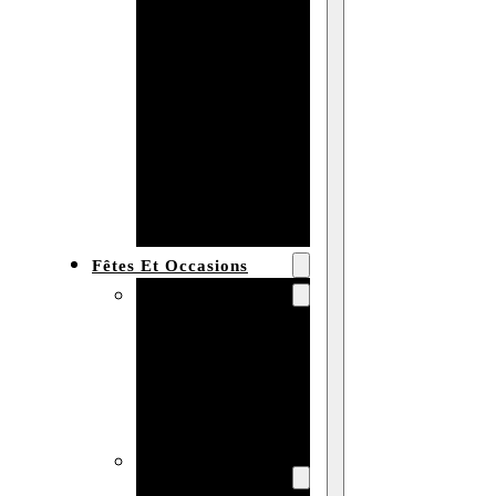
Bracelet en
bois
personnalisé
Collier en
bois :
fabricant et
grossiste
Fêtes Et Occasions
Fêtes et saisons
Automne
Halloween
Noël
Pâques
Accessoires pour
la fête