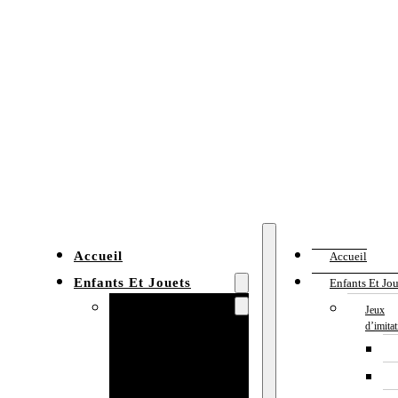
Accueil
Accueil
Enfants Et Jouets
Enfants Et Jou
Jeux d’imitation
Jeux
d’imita
Cuisine
enfant
Établi enfant