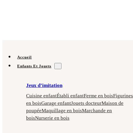
Accueil
Enfants Et Jouets
Jeux d’imitation
Cuisine enfant
Établi enfant
Ferme en bois
Figurines
en bois
Garage enfant
Jouets docteur
Maison de
poupée
Maquillage en bois
Marchande en
bois
Nurserie en bois