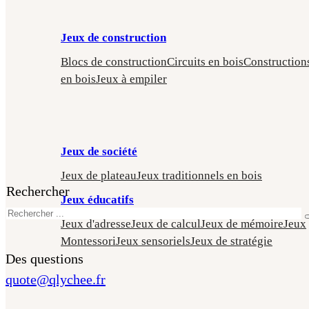
Jeux de construction
Blocs de construction
Circuits en bois
Construction
en bois
Jeux à empiler
Jeux de société
Jeux de plateau
Jeux traditionnels en bois
Rechercher
Jeux éducatifs
Jeux d'adresse
Jeux de calcul
Jeux de mémoire
Jeux
Montessori
Jeux sensoriels
Jeux de stratégie
Des questions
quote@qlychee.fr