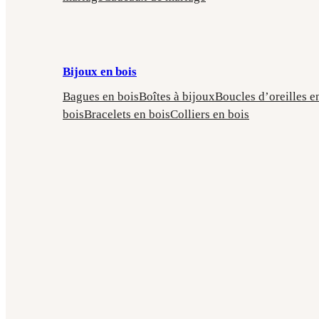
Bijoux en bois
Bagues en bois
Boîtes à bijoux
Boucles d’oreilles e
bois
Bracelets en bois
Colliers en bois