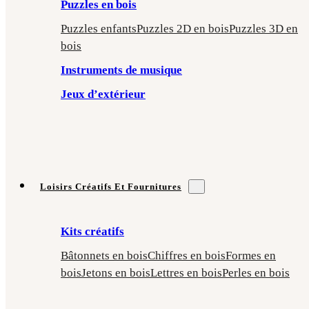
Puzzles en bois
Puzzles enfants
Puzzles 2D en bois
Puzzles 3D en
bois
Instruments de musique
Jeux d’extérieur
Loisirs Créatifs Et Fournitures
Kits créatifs
Bâtonnets en bois
Chiffres en bois
Formes en
bois
Jetons en bois
Lettres en bois
Perles en bois