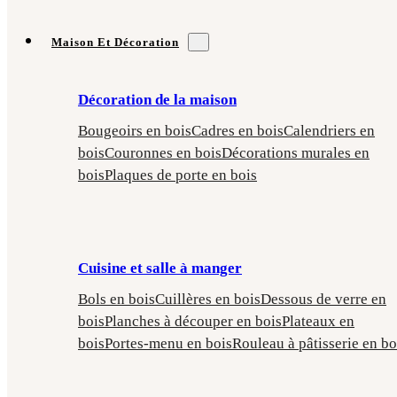
Maison Et Décoration
Décoration de la maison
Bougeoirs en bois
Cadres en bois
Calendriers en
bois
Couronnes en bois
Décorations murales en
bois
Plaques de porte en bois
Cuisine et salle à manger
Bols en bois
Cuillères en bois
Dessous de verre en
bois
Planches à découper en bois
Plateaux en
bois
Portes-menu en bois
Rouleau à pâtisserie en bo