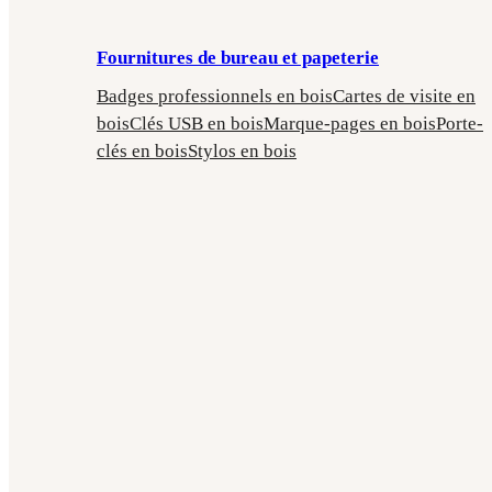
Fournitures de bureau et papeterie
Badges professionnels en bois
Cartes de visite en
bois
Clés USB en bois
Marque-pages en bois
Porte-
clés en bois
Stylos en bois