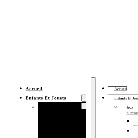
Accueil
Accueil
Enfants Et Jouets
Enfants Et Jou
Jeux d’imitation
Jeux
d’imita
Cuisine
enfant
Établi enfant