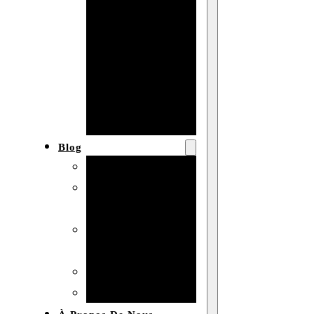
Baby shower
Anniversaire
de mariage
Fête
d’anniversaire
Mariage
Blog
Produits et usages
Matériaux et
techniques
Vente en gros et
personnalisation
Idées de bricolage
Marché et analyse