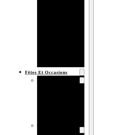
Bracelet en
bois
personnalisé
Collier en
bois :
fabricant et
grossiste
Fêtes Et Occasions
Fêtes et saisons
Automne
Halloween
Noël
Pâques
Accessoires pour
la fête