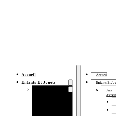
Accueil
Accueil
Enfants Et Jouets
Enfants Et Jou
Jeux d’imitation
Jeux
d’imita
Cuisine
enfant
Établi enfant