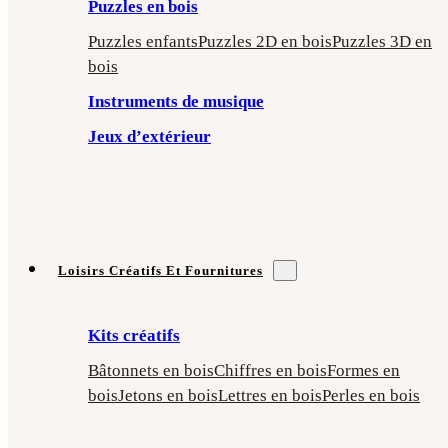
Puzzles en bois
Puzzles enfants
Puzzles 2D en bois
Puzzles 3D en
bois
Instruments de musique
Jeux d’extérieur
Loisirs Créatifs Et Fournitures
Kits créatifs
Bâtonnets en bois
Chiffres en bois
Formes en
bois
Jetons en bois
Lettres en bois
Perles en bois