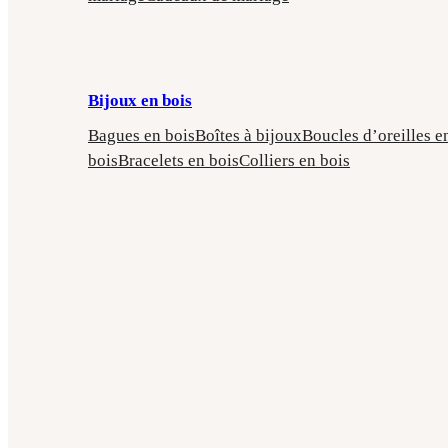
Bijoux en bois
Bagues en bois
Boîtes à bijoux
Boucles d’oreilles e
bois
Bracelets en bois
Colliers en bois