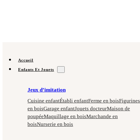
Accueil
Enfants Et Jouets
Jeux d’imitation
Cuisine enfant
Établi enfant
Ferme en bois
Figurines
en bois
Garage enfant
Jouets docteur
Maison de
poupée
Maquillage en bois
Marchande en
bois
Nurserie en bois