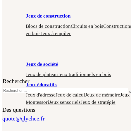
Jeux de construction
Blocs de construction
Circuits en bois
Construction
en bois
Jeux à empiler
Jeux de société
Jeux de plateau
Jeux traditionnels en bois
Rechercher
Jeux éducatifs
Jeux d'adresse
Jeux de calcul
Jeux de mémoire
Jeux
Montessori
Jeux sensoriels
Jeux de stratégie
Des questions
quote@qlychee.fr