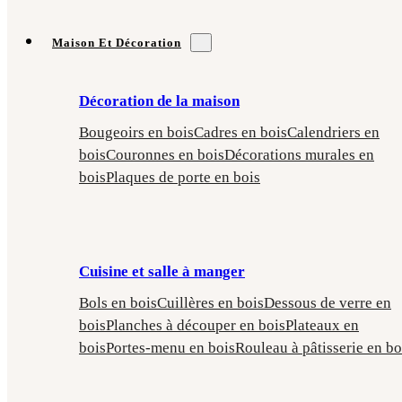
Maison Et Décoration
Décoration de la maison
Bougeoirs en bois
Cadres en bois
Calendriers en
bois
Couronnes en bois
Décorations murales en
bois
Plaques de porte en bois
Cuisine et salle à manger
Bols en bois
Cuillères en bois
Dessous de verre en
bois
Planches à découper en bois
Plateaux en
bois
Portes-menu en bois
Rouleau à pâtisserie en bo