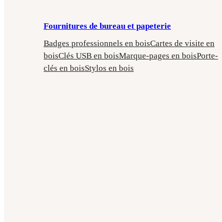
Fournitures de bureau et papeterie
Badges professionnels en bois
Cartes de visite en
bois
Clés USB en bois
Marque-pages en bois
Porte-
clés en bois
Stylos en bois