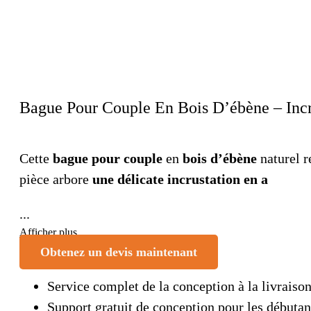
Bague Pour Couple En Bois D’ébène – Incr
Cette
bague pour couple
en
bois d’ébène
naturel r
pièce arbore
une délicate incrustation en a
...
Afficher plus
Obtenez un devis maintenant
Service complet de la conception à la livraiso
Support gratuit de conception pour les débutan