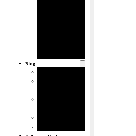
Baby shower
Anniversaire
de mariage
Fête
d’anniversaire
Mariage
Blog
Produits et usages
Matériaux et
techniques
Vente en gros et
personnalisation
Idées de bricolage
Marché et analyse