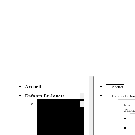
Accueil
Accueil
Enfants Et Jouets
Enfants Et Jou
Jeux d’imitation
Jeux
d’imita
Cuisine
enfant
Établi enfant