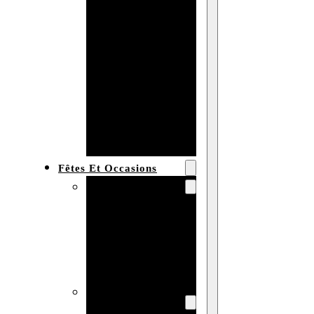
Bracelet en
bois
personnalisé
Collier en
bois :
fabricant et
grossiste
Fêtes Et Occasions
Fêtes et saisons
Automne
Halloween
Noël
Pâques
Accessoires pour
la fête