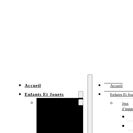
Accueil
Accueil
Enfants Et Jouets
Enfants Et Jou
Jeux d’imitation
Jeux
d’imita
Cuisine
enfant
Établi enfant