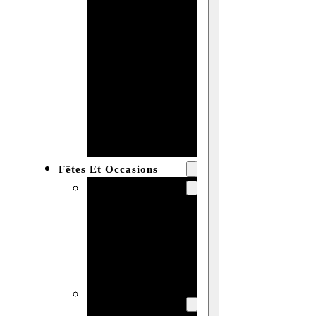
Bracelet en
bois
personnalisé
Collier en
bois :
fabricant et
grossiste
Fêtes Et Occasions
Fêtes et saisons
Automne
Halloween
Noël
Pâques
Accessoires pour
la fête