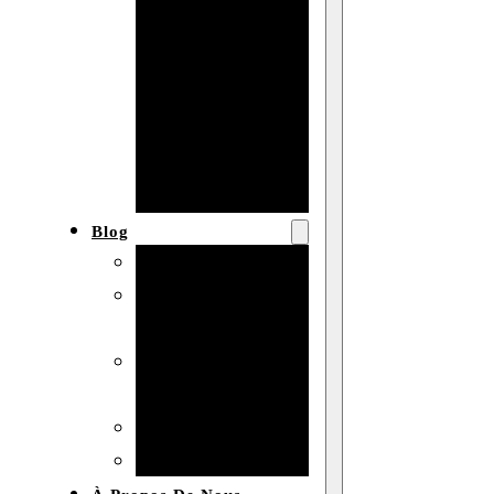
Baby shower
Anniversaire
de mariage
Fête
d’anniversaire
Mariage
Blog
Produits et usages
Matériaux et
techniques
Vente en gros et
personnalisation
Idées de bricolage
Marché et analyse