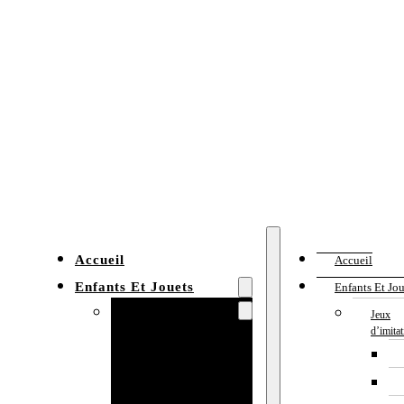
Accueil
Accueil
Enfants Et Jouets
Enfants Et Jou
Jeux d’imitation
Jeux
d’imita
Cuisine
enfant
Établi enfant