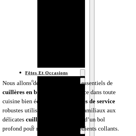
Bracelet en
bois
personnalisé
Collier en
bois :
fabricant et
grossiste
Fêtes Et Occasions
Fêtes et saisons
Nous allons découvrir les types essentiels de
Automne
cuillères en bois
qui ont leur place dans toute
Halloween
cuisine bien équipée, des
cuillères de service
Noël
robustes utilisées pour les plats familiaux aux
Pâques
délicates
cuillères à miel
dotées d’un bol
Accessoires pour
profond pour recueillir les ingrédients collants.
la fête