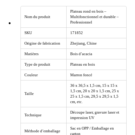
Plateau rond en bois –
Nom du produit
Multifonctionnel et durable –
Professionnel
SKU
171852
Origine de fabrication
Zhejiang, Chine
Matières
Bois d’acacia
Type de produit
Plateau en bois
Couleur
Marron foncé
36 x 36,5 x 1,5 cm, 15 x 15 x
1,5 cm, 20 x 20 x 1,5 cm, 25 x
Taille
25 x 1,5 cm, 29,5 x 29,5 x 1,5
cm, etc.
Découpe laser, gravure laser et
Technique
impression UV
Sac en OPP / Emballage en
Méthode d’emballage
carton