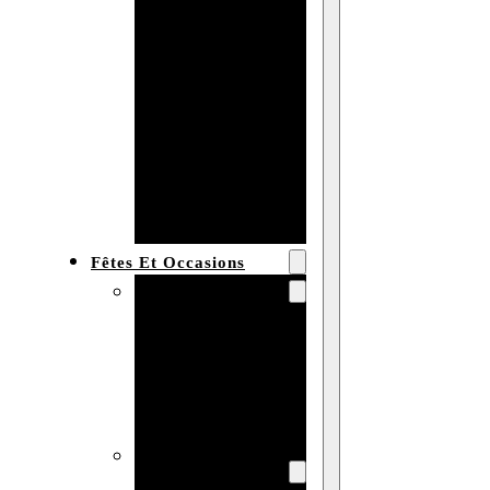
Bracelet en
bois
personnalisé
Collier en
bois :
fabricant et
grossiste
Fêtes Et Occasions
Fêtes et saisons
Automne
Halloween
Noël
Pâques
Accessoires pour
la fête