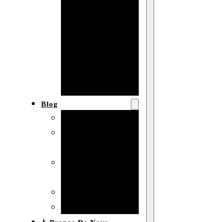
Baby shower
Anniversaire
de mariage
Fête
d’anniversaire
Mariage
Blog
Produits et usages
Matériaux et
techniques
Vente en gros et
personnalisation
Idées de bricolage
Marché et analyse