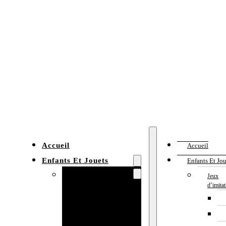
Accueil
Accueil
Enfants Et Jouets
Enfants Et Jou
Jeux d’imitation
Jeux
d’imita
Cuisine
enfant
Établi enfant