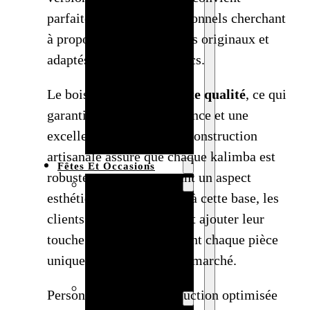
parfaitement aux professionnels cherchant
Bracelet en
à proposer des instruments originaux et
bois
adaptés à différents publics.
personnalisé
Collier en
Le bois utilisé est
de haute qualité
, ce qui
bois :
garantit une bonne résonance et une
fabricant et
excellente durabilité. La construction
grossiste
artisanale assure que chaque kalimba est
Fêtes Et Occasions
robuste tout en conservant un aspect
Fêtes et saisons
esthétique naturel. Grâce à cette base, les
Automne
clients peuvent facilement ajouter leur
Halloween
touche personnelle, rendant chaque pièce
Noël
unique et valorisée sur le marché.
Pâques
Accessoires pour
Personnalisation et production optimisée
la fête