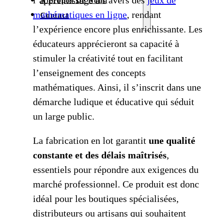
l’apprentissage à travers des
jeux de
À Propos De Nous
mathématiques en ligne
, rendant
Contact
l’expérience encore plus enrichissante. Les
éducateurs apprécieront sa capacité à
stimuler la créativité tout en facilitant
l’enseignement des concepts
mathématiques. Ainsi, il s’inscrit dans une
démarche ludique et éducative qui séduit
un large public.
La fabrication en lot garantit
une qualité
constante et des délais maîtrisés
,
essentiels pour répondre aux exigences du
marché professionnel. Ce produit est donc
idéal pour les boutiques spécialisées,
distributeurs ou artisans qui souhaitent