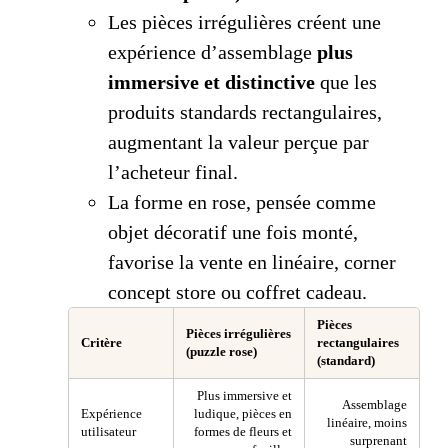
Les pièces irrégulières créent une
expérience d’assemblage
plus
immersive et distinctive
que les
produits standards rectangulaires,
augmentant la valeur perçue par
l’acheteur final.
La forme en rose, pensée comme
objet décoratif une fois monté,
favorise la vente en linéaire, corner
concept store ou coffret cadeau.
Pièces
Pièces irrégulières
Critère
rectangulaires
(puzzle rose)
(standard)
Plus immersive et
Assemblage
Expérience
ludique, pièces en
linéaire, moins
utilisateur
formes de fleurs et
surprenant