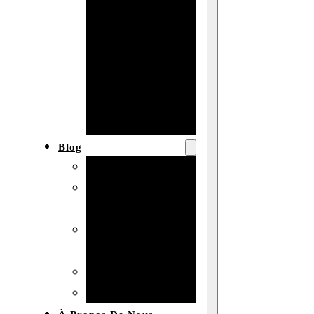
Baby shower
Anniversaire
de mariage
Fête
d’anniversaire
Mariage
Blog
Produits et usages
Matériaux et
techniques
Vente en gros et
personnalisation
Idées de bricolage
Marché et analyse