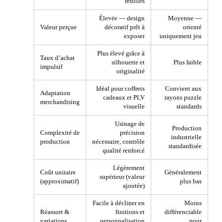
feuilles
Élevée — design
Moyenne —
Valeur perçue
décoratif prêt à
orienté
exposer
uniquement jeu
Plus élevé grâce à
Taux d’achat
silhouette et
Plus faible
impulsif
originalité
Idéal pour coffrets
Convient aux
Adaptation
cadeaux et PLV
rayons puzzle
merchandising
visuelle
standards
Usinage de
Production
Complexité de
précision
industrielle
production
nécessaire, contrôle
standardisée
qualité renforcé
Légèrement
Coût unitaire
Généralement
supérieur (valeur
(approximatif)
plus bas
ajoutée)
Facile à décliner en
Moins
Réassort &
finitions et
différenciable
variations
personnalisation
pour