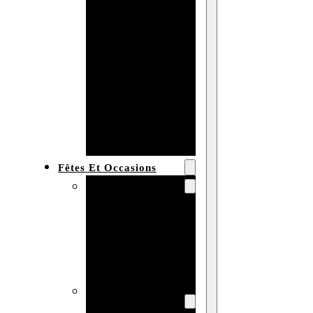
Bracelet en
bois
personnalisé
Collier en
bois :
fabricant et
grossiste
Fêtes Et Occasions
Fêtes et saisons
Automne
Halloween
Noël
Pâques
Accessoires pour
la fête