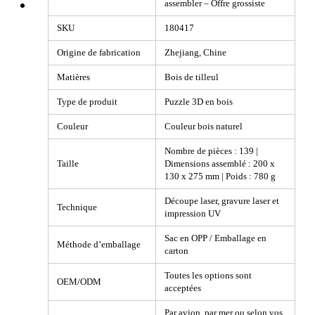
assembler – Offre grossiste
SKU
180417
Origine de fabrication
Zhejiang, Chine
Matières
Bois de tilleul
Type de produit
Puzzle 3D en bois
Couleur
Couleur bois naturel
Nombre de pièces : 139 |
Taille
Dimensions assemblé : 200 x
130 x 275 mm | Poids : 780 g
Découpe laser, gravure laser et
Technique
impression UV
Sac en OPP / Emballage en
Méthode d’emballage
carton
Toutes les options sont
OEM/ODM
acceptées
Par avion, par mer ou selon vos