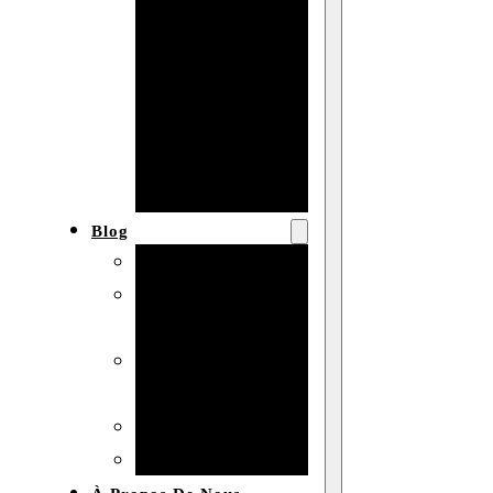
Baby shower
Anniversaire
de mariage
Fête
d’anniversaire
Mariage
Blog
Produits et usages
Matériaux et
techniques
Vente en gros et
personnalisation
Idées de bricolage
Marché et analyse