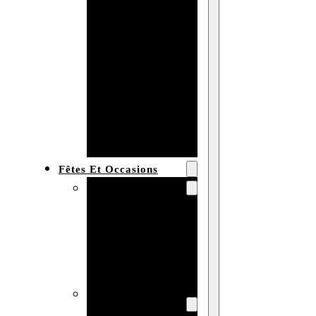
Bracelet en
bois
personnalisé
Collier en
bois :
fabricant et
grossiste
Fêtes Et Occasions
Fêtes et saisons
Automne
Halloween
Noël
Pâques
Accessoires pour
la fête