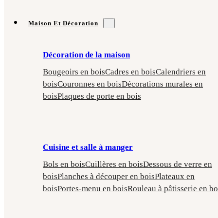
Maison Et Décoration
Décoration de la maison
Bougeoirs en bois
Cadres en bois
Calendriers en
bois
Couronnes en bois
Décorations murales en
bois
Plaques de porte en bois
Cuisine et salle à manger
Bols en bois
Cuillères en bois
Dessous de verre en
bois
Planches à découper en bois
Plateaux en
bois
Portes-menu en bois
Rouleau à pâtisserie en bo