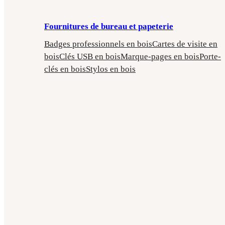
Fournitures de bureau et papeterie
Badges professionnels en bois
Cartes de visite en
bois
Clés USB en bois
Marque-pages en bois
Porte-
clés en bois
Stylos en bois