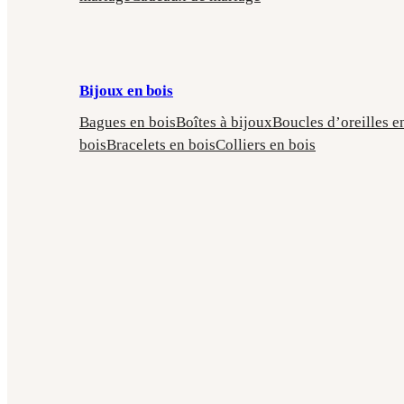
Bijoux en bois
Bagues en bois
Boîtes à bijoux
Boucles d’oreilles e
bois
Bracelets en bois
Colliers en bois