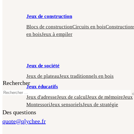
Jeux de construction
Blocs de construction
Circuits en bois
Construction
en bois
Jeux à empiler
Jeux de société
Jeux de plateau
Jeux traditionnels en bois
Rechercher
Jeux éducatifs
Jeux d'adresse
Jeux de calcul
Jeux de mémoire
Jeux
Montessori
Jeux sensoriels
Jeux de stratégie
Des questions
quote@qlychee.fr