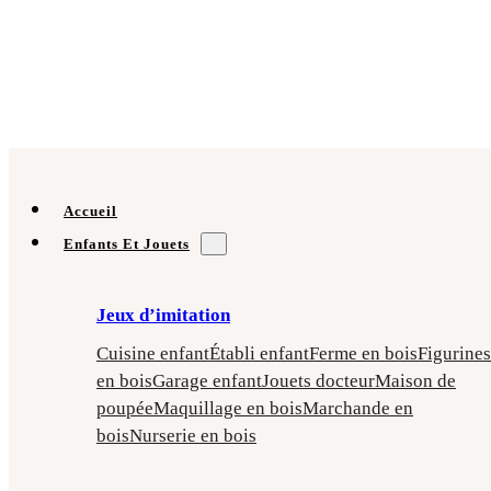
Accueil
Enfants Et Jouets
Jeux d’imitation
Cuisine enfant
Établi enfant
Ferme en bois
Figurines
en bois
Garage enfant
Jouets docteur
Maison de
poupée
Maquillage en bois
Marchande en
bois
Nurserie en bois