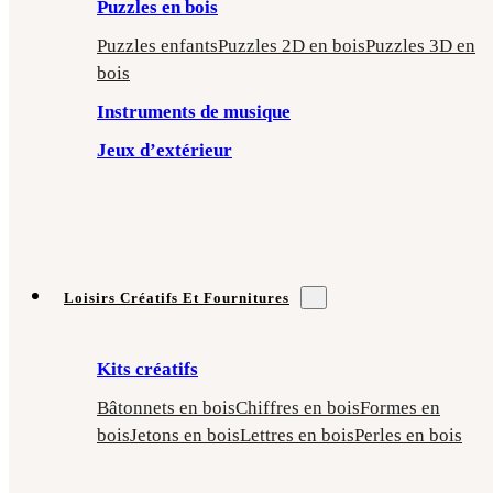
Puzzles en bois
Puzzles enfants
Puzzles 2D en bois
Puzzles 3D en
bois
Instruments de musique
Jeux d’extérieur
Loisirs Créatifs Et Fournitures
Kits créatifs
Bâtonnets en bois
Chiffres en bois
Formes en
bois
Jetons en bois
Lettres en bois
Perles en bois