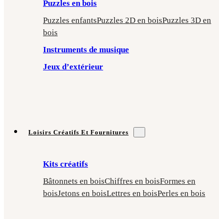
Puzzles en bois
Puzzles enfants
Puzzles 2D en bois
Puzzles 3D en
bois
Instruments de musique
Jeux d’extérieur
Loisirs Créatifs Et Fournitures
Kits créatifs
Bâtonnets en bois
Chiffres en bois
Formes en
bois
Jetons en bois
Lettres en bois
Perles en bois