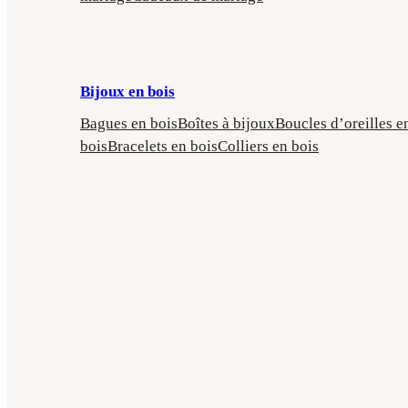
Bijoux en bois
Bagues en bois
Boîtes à bijoux
Boucles d’oreilles e
bois
Bracelets en bois
Colliers en bois