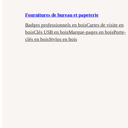
Fournitures de bureau et papeterie
Badges professionnels en bois
Cartes de visite en
bois
Clés USB en bois
Marque-pages en bois
Porte-
clés en bois
Stylos en bois