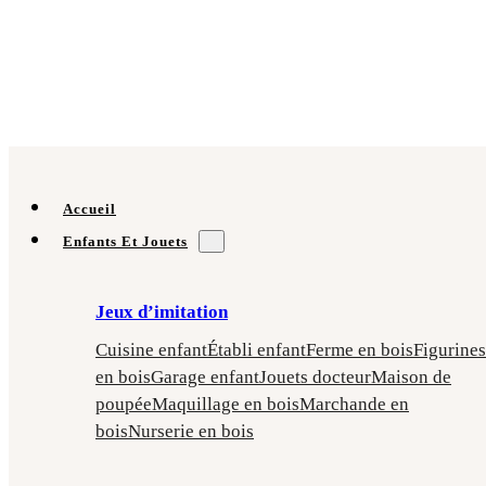
Accueil
Enfants Et Jouets
Jeux d’imitation
Cuisine enfant
Établi enfant
Ferme en bois
Figurines
en bois
Garage enfant
Jouets docteur
Maison de
poupée
Maquillage en bois
Marchande en
bois
Nurserie en bois