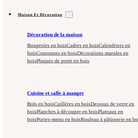
Maison Et Décoration
Décoration de la maison
Bougeoirs en bois
Cadres en bois
Calendriers en
bois
Couronnes en bois
Décorations murales en
bois
Plaques de porte en bois
Cuisine et salle à manger
Bols en bois
Cuillères en bois
Dessous de verre en
bois
Planches à découper en bois
Plateaux en
bois
Portes-menu en bois
Rouleau à pâtisserie en bo