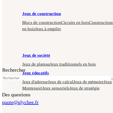
Jeux de construction
Blocs de construction
Circuits en bois
Construction
en bois
Jeux à empiler
Jeux de société
Jeux de plateau
Jeux traditionnels en bois
Rechercher
Jeux éducatifs
Jeux d'adresse
Jeux de calcul
Jeux de mémoire
Jeux
Montessori
Jeux sensoriels
Jeux de stratégie
Des questions
quote@qlychee.fr