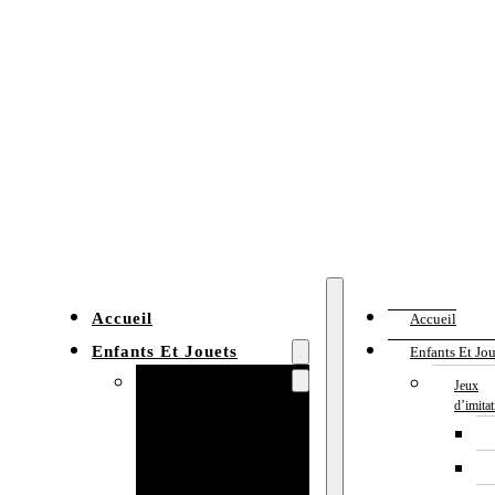
Accueil
Accueil
Enfants Et Jouets
Enfants Et Jou
Jeux d’imitation
Jeux
d’imita
Cuisine
enfant
Établi enfant