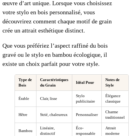
œuvre d’art unique. Lorsque vous choisissez
votre stylo en bois personnalisé, vous
découvrirez comment chaque motif de grain
crée un attrait esthétique distinct.
Que vous préfériez l’aspect raffiné du bois
gravé ou le stylo en bambou écologique, il
existe un choix parfait pour votre style.
Type de
Caractéristiques
Notes de
Idéal Pour
Bois
du Grain
Style
Stylo
Élégance
Érable
Clair, lisse
publicitaire
classique
Charme
Hêtre
Strié, chaleureux
Personnaliser
traditionnel
Linéaire,
Éco-
Attrait
Bambou
distinctif
responsable
moderne