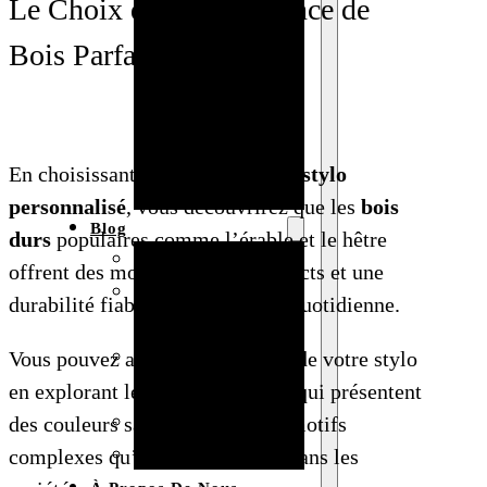
Le Choix de Votre Essence de
Baby shower
Bois Parfaite
Anniversaire
de mariage
Fête
d’anniversaire
En choisissant le bois pour votre
stylo
Mariage
personnalisé
, vous découvrirez que les
bois
Blog
durs
populaires comme l’érable et le hêtre
Produits et usages
offrent des motifs de grain distincts et une
Matériaux et
durabilité fiable pour l’écriture quotidienne.
techniques
Vente en gros et
Vous pouvez améliorer l’unicité de votre stylo
personnalisation
en explorant les
bois exotiques
, qui présentent
Idées de bricolage
des couleurs saisissantes et des motifs
Marché et analyse
complexes qu’on ne trouve pas dans les