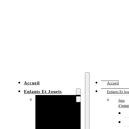
Accueil
Accueil
Enfants Et Jouets
Enfants Et Jou
Jeux d’imitation
Jeux
d’imita
Cuisine
enfant
Établi enfant