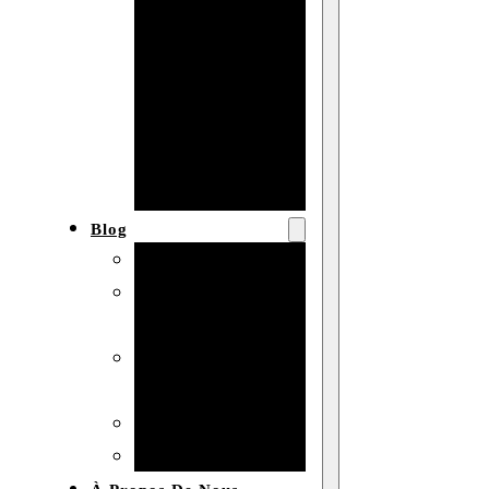
Baby shower
Anniversaire
de mariage
Fête
d’anniversaire
Mariage
Blog
Produits et usages
Matériaux et
techniques
Vente en gros et
personnalisation
Idées de bricolage
Marché et analyse