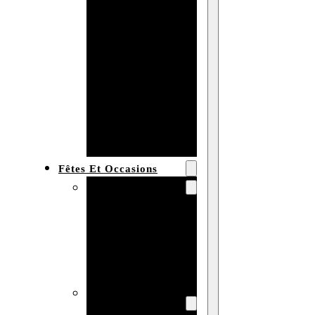
Bracelet en
bois
personnalisé
Collier en
bois :
fabricant et
grossiste
Fêtes Et Occasions
Fêtes et saisons
Automne
Halloween
Noël
Pâques
Accessoires pour
la fête