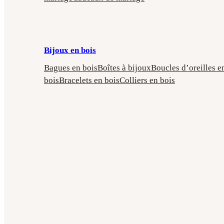
Bijoux en bois
Bagues en bois
Boîtes à bijoux
Boucles d’oreilles e
bois
Bracelets en bois
Colliers en bois