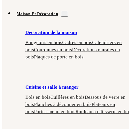
Maison Et Décoration
Décoration de la maison
Bougeoirs en bois
Cadres en bois
Calendriers en
bois
Couronnes en bois
Décorations murales en
bois
Plaques de porte en bois
Cuisine et salle à manger
Bols en bois
Cuillères en bois
Dessous de verre en
bois
Planches à découper en bois
Plateaux en
bois
Portes-menu en bois
Rouleau à pâtisserie en bo