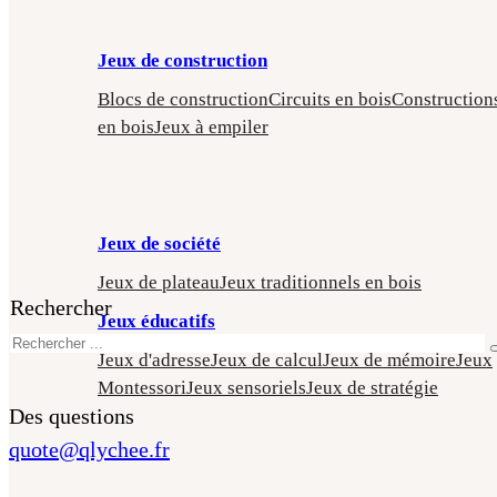
Jeux de construction
Blocs de construction
Circuits en bois
Construction
en bois
Jeux à empiler
Jeux de société
Jeux de plateau
Jeux traditionnels en bois
Rechercher
Jeux éducatifs
Jeux d'adresse
Jeux de calcul
Jeux de mémoire
Jeux
Montessori
Jeux sensoriels
Jeux de stratégie
Des questions
quote@qlychee.fr