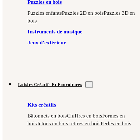
Puzzles en bois
Puzzles enfants
Puzzles 2D en bois
Puzzles 3D en
bois
Instruments de musique
Jeux d’extérieur
Loisirs Créatifs Et Fournitures
Kits créatifs
Bâtonnets en bois
Chiffres en bois
Formes en
bois
Jetons en bois
Lettres en bois
Perles en bois