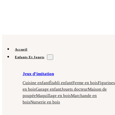
Accueil
Enfants Et Jouets
Jeux d’imitation
Cuisine enfant
Établi enfant
Ferme en bois
Figurines
en bois
Garage enfant
Jouets docteur
Maison de
poupée
Maquillage en bois
Marchande en
bois
Nurserie en bois