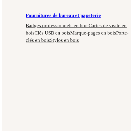
Fournitures de bureau et papeterie
Badges professionnels en bois
Cartes de visite en
bois
Clés USB en bois
Marque-pages en bois
Porte-
clés en bois
Stylos en bois