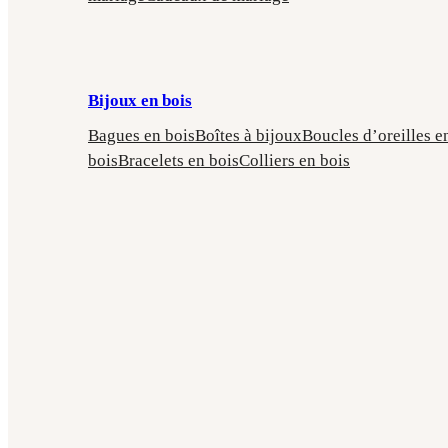
Bijoux en bois
Bagues en bois
Boîtes à bijoux
Boucles d’oreilles e
bois
Bracelets en bois
Colliers en bois