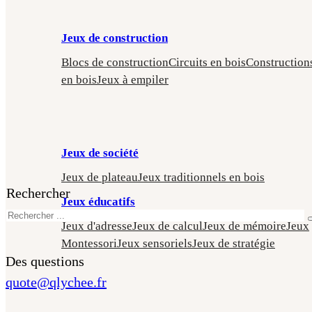
Jeux de construction
Blocs de construction
Circuits en bois
Construction
en bois
Jeux à empiler
Jeux de société
Jeux de plateau
Jeux traditionnels en bois
Rechercher
Jeux éducatifs
Jeux d'adresse
Jeux de calcul
Jeux de mémoire
Jeux
Montessori
Jeux sensoriels
Jeux de stratégie
Des questions
quote@qlychee.fr