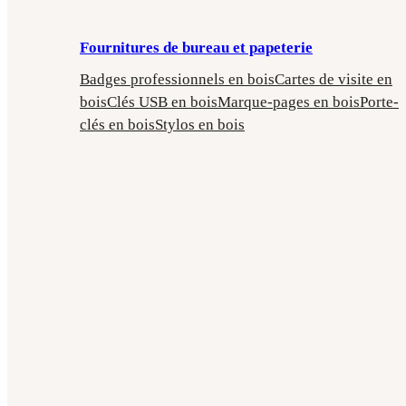
Fournitures de bureau et papeterie
Badges professionnels en bois
Cartes de visite en
bois
Clés USB en bois
Marque-pages en bois
Porte-
clés en bois
Stylos en bois