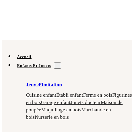
Accueil
Enfants Et Jouets
Jeux d’imitation
Cuisine enfant
Établi enfant
Ferme en bois
Figurines
en bois
Garage enfant
Jouets docteur
Maison de
poupée
Maquillage en bois
Marchande en
bois
Nurserie en bois