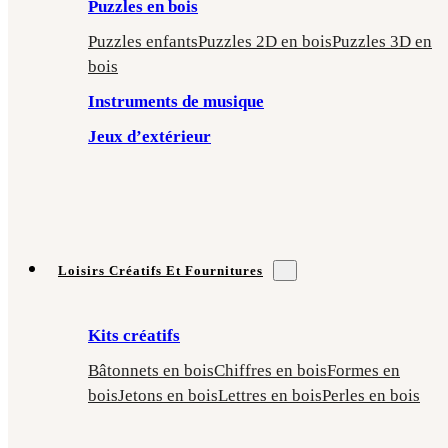
Puzzles en bois
Puzzles enfants
Puzzles 2D en bois
Puzzles 3D en
bois
Instruments de musique
Jeux d’extérieur
Loisirs Créatifs Et Fournitures
Kits créatifs
Bâtonnets en bois
Chiffres en bois
Formes en
bois
Jetons en bois
Lettres en bois
Perles en bois