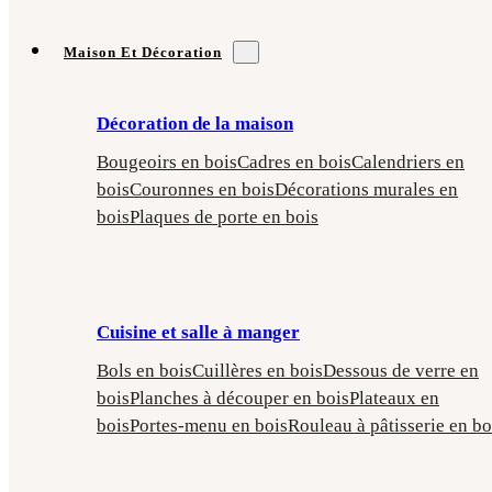
Maison Et Décoration
Décoration de la maison
Bougeoirs en bois
Cadres en bois
Calendriers en
bois
Couronnes en bois
Décorations murales en
bois
Plaques de porte en bois
Cuisine et salle à manger
Bols en bois
Cuillères en bois
Dessous de verre en
bois
Planches à découper en bois
Plateaux en
bois
Portes-menu en bois
Rouleau à pâtisserie en bo