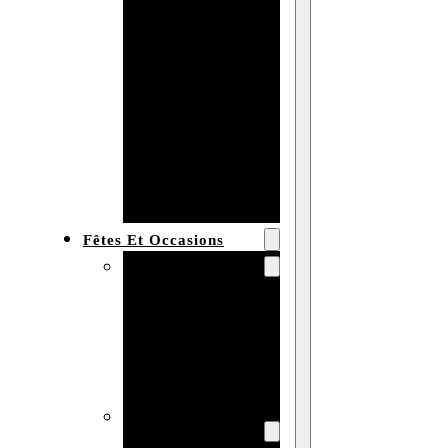
Bracelet en
bois
personnalisé
Collier en
bois :
fabricant et
grossiste
Fêtes Et Occasions
Fêtes et saisons
Automne
Halloween
Noël
Pâques
Accessoires pour
la fête