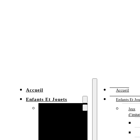
Accueil
Accueil
Enfants Et Jouets
Enfants Et Jou
Jeux d’imitation
Jeux
d’imita
Cuisine
enfant
Établi enfant