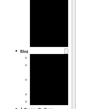
Baby shower
Anniversaire
de mariage
Fête
d’anniversaire
Mariage
Blog
Produits et usages
Matériaux et
techniques
Vente en gros et
personnalisation
Idées de bricolage
Marché et analyse