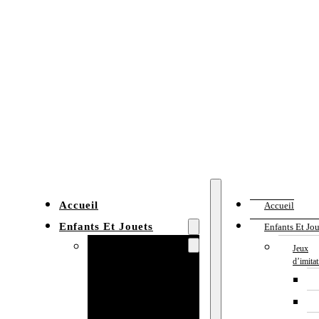
Accueil
Accueil
Enfants Et Jouets
Enfants Et Jou
Jeux d’imitation
Jeux
d’imita
Cuisine
enfant
Établi enfant