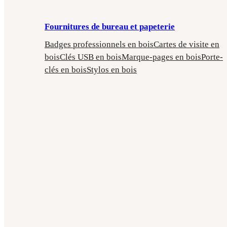
Fournitures de bureau et papeterie
Badges professionnels en bois
Cartes de visite en
bois
Clés USB en bois
Marque-pages en bois
Porte-
clés en bois
Stylos en bois