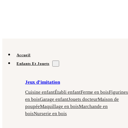
Accueil
Enfants Et Jouets
Jeux d’imitation
Cuisine enfant
Établi enfant
Ferme en bois
Figurines
en bois
Garage enfant
Jouets docteur
Maison de
poupée
Maquillage en bois
Marchande en
bois
Nurserie en bois