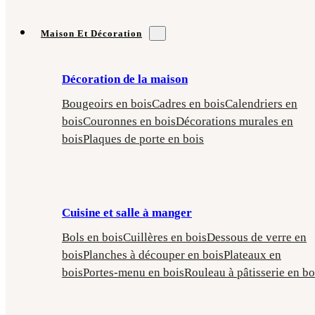
Maison Et Décoration
Décoration de la maison
Bougeoirs en bois
Cadres en bois
Calendriers en
bois
Couronnes en bois
Décorations murales en
bois
Plaques de porte en bois
Cuisine et salle à manger
Bols en bois
Cuillères en bois
Dessous de verre en
bois
Planches à découper en bois
Plateaux en
bois
Portes-menu en bois
Rouleau à pâtisserie en bo