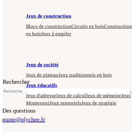
Jeux de construction
Blocs de construction
Circuits en bois
Construction
en bois
Jeux à empiler
Jeux de société
Jeux de plateau
Jeux traditionnels en bois
Rechercher
Jeux éducatifs
Jeux d'adresse
Jeux de calcul
Jeux de mémoire
Jeux
Montessori
Jeux sensoriels
Jeux de stratégie
Des questions
quote@qlychee.fr