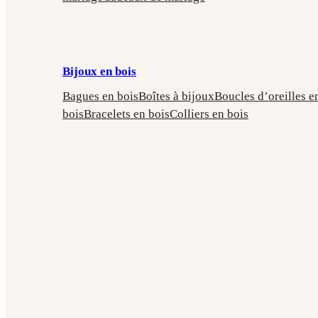
Bijoux en bois
Bagues en bois
Boîtes à bijoux
Boucles d’oreilles e
bois
Bracelets en bois
Colliers en bois