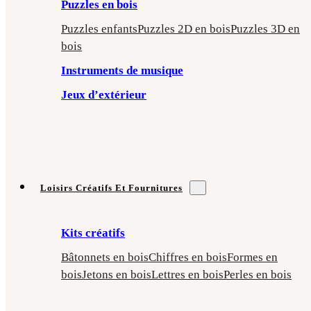
Puzzles en bois
Puzzles enfants
Puzzles 2D en bois
Puzzles 3D en
bois
Instruments de musique
Jeux d’extérieur
Loisirs Créatifs Et Fournitures
Kits créatifs
Bâtonnets en bois
Chiffres en bois
Formes en
bois
Jetons en bois
Lettres en bois
Perles en bois