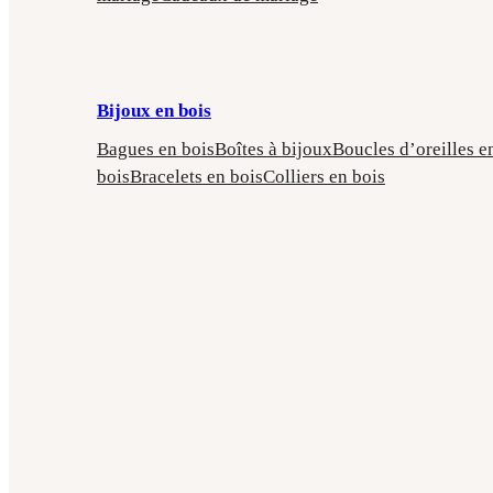
Bijoux en bois
Bagues en bois
Boîtes à bijoux
Boucles d’oreilles e
bois
Bracelets en bois
Colliers en bois