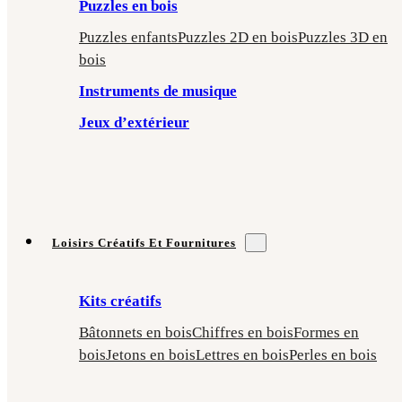
Puzzles en bois
Puzzles enfants
Puzzles 2D en bois
Puzzles 3D en
bois
Instruments de musique
Jeux d’extérieur
Loisirs Créatifs Et Fournitures
Kits créatifs
Bâtonnets en bois
Chiffres en bois
Formes en
bois
Jetons en bois
Lettres en bois
Perles en bois