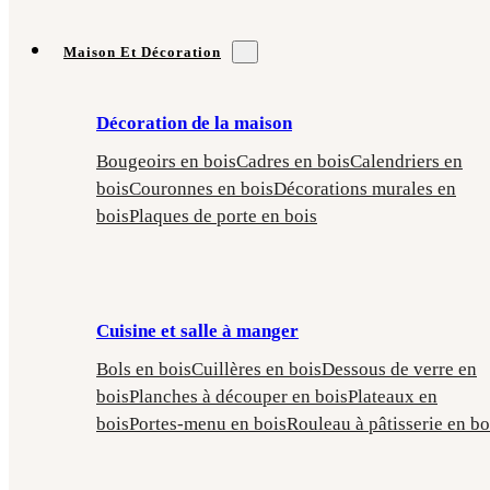
Maison Et Décoration
Décoration de la maison
Bougeoirs en bois
Cadres en bois
Calendriers en
bois
Couronnes en bois
Décorations murales en
bois
Plaques de porte en bois
Cuisine et salle à manger
Bols en bois
Cuillères en bois
Dessous de verre en
bois
Planches à découper en bois
Plateaux en
bois
Portes-menu en bois
Rouleau à pâtisserie en bo