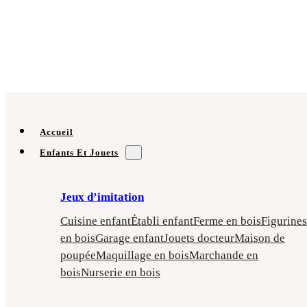
Accueil
Enfants Et Jouets
Jeux d’imitation
Cuisine enfant
Établi enfant
Ferme en bois
Figurines
en bois
Garage enfant
Jouets docteur
Maison de
poupée
Maquillage en bois
Marchande en
bois
Nurserie en bois