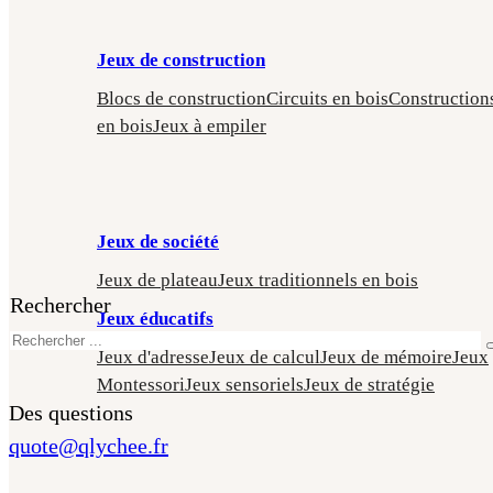
Jeux de construction
Blocs de construction
Circuits en bois
Construction
en bois
Jeux à empiler
Jeux de société
Jeux de plateau
Jeux traditionnels en bois
Rechercher
Jeux éducatifs
Jeux d'adresse
Jeux de calcul
Jeux de mémoire
Jeux
Montessori
Jeux sensoriels
Jeux de stratégie
Des questions
quote@qlychee.fr