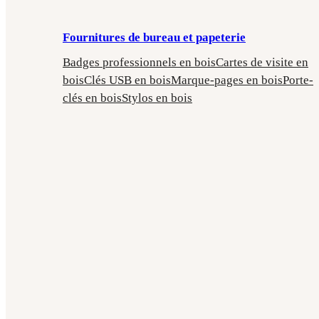
Fournitures de bureau et papeterie
Badges professionnels en bois
Cartes de visite en
bois
Clés USB en bois
Marque-pages en bois
Porte-
clés en bois
Stylos en bois