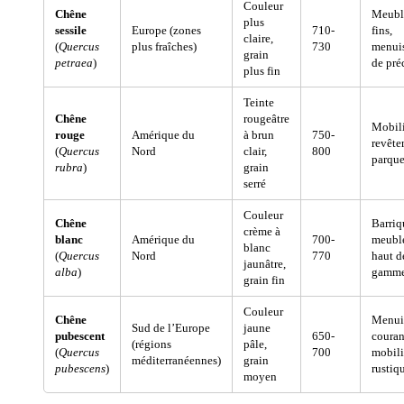
Couleur
Chêne
Meubl
plus
sessile
Europe (zones
710-
fins,
claire,
(
Quercus
plus fraîches)
730
menuis
grain
petraea
)
de pré
plus fin
Teinte
Chêne
rougeâtre
Mobili
rouge
Amérique du
à brun
750-
revête
(
Quercus
Nord
clair,
800
parque
rubra
)
grain
serré
Couleur
Chêne
Barriq
crème à
blanc
Amérique du
700-
meubl
blanc
(
Quercus
Nord
770
haut d
jaunâtre,
alba
)
gamm
grain fin
Couleur
Chêne
Menui
Sud de l’Europe
jaune
pubescent
650-
couran
(régions
pâle,
(
Quercus
700
mobili
méditerranéennes)
grain
pubescens
)
rustiq
moyen