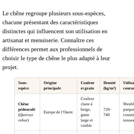
Le chêne regroupe plusieurs sous-espèces,
chacune présentant des caractéristiques
distinctes qui influencent son utilisation en
artisanat et menuiserie. Connaître ces
différences permet aux professionnels de
choisir le type de chêne le plus adapté à leur
projet.
Sous-
Origine
Couleur
Densité
Utilis
espèce
principale
et grain
(kg/m³)
coura
Couleur
Chêne
claire à
Meubl
pédonculé
beige,
720-
parque
Europe de l’Ouest
(
Quercus
grain
740
constr
robur
)
large et
tonne
visible