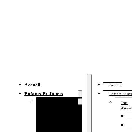
Accueil
Accueil
Enfants Et Jouets
Enfants Et Jou
Jeux d’imitation
Jeux
d’imita
Cuisine
enfant
Établi enfant