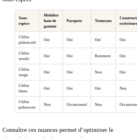
Mobilier
Sous-
Construct
haut de
Parquets
Tonneaux
espèce
extérieur
gamme
Chêne
Oui
Oui
Oui
Oui
pédonculé
Chêne
Oui
Oui
Rarement
Oui
sessile
Chêne
Oui
Oui
Non
Oui
rouge
Chêne
Oui
Oui
Oui
Non
blanc
Chêne
Non
Occasionnel
Non
Occasionn
pubescent
Connaître ces nuances permet d’optimiser le