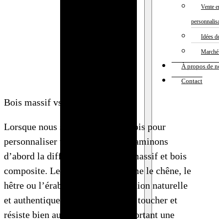
Vente e
Bague en bois
personnalis
: expert en
Idées d
fabrication et
Marché 
grossiste
À propos de n
Boîte à bijoux
Contact
personnalisée​
: fabrication
Bois massif vs bois composite
sur mesure
Lorsque nous sélectionnons un bois pour
(OEM/ODM)
personnaliser un cadeau, nous examinons
Boucles
d’abord la différence entre bois massif et bois
d’oreilles en
composite. Le
bois massif
, comme le chêne, le
bois :
hêtre ou l’érable, offre une sensation naturelle
grossiste et
et authentique : il est agréable au toucher et
fabrication
résiste bien aux intempéries, apportant une
sur mesure