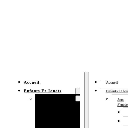
Accueil
Accueil
Enfants Et Jouets
Enfants Et Jou
Jeux d’imitation
Jeux
d’imita
Cuisine
enfant
Établi enfant