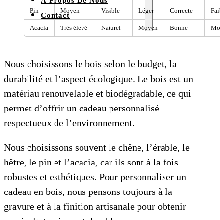
À Propos De Nous
Pin
Moyen
Visible
Léger
Correcte
Fai
Contact
Acacia
Très élevé
Naturel
Moyen
Bonne
Mo
Nous choisissons le bois selon le budget, la
durabilité et l’aspect écologique. Le bois est un
matériau renouvelable et biodégradable, ce qui
permet d’offrir un cadeau personnalisé
respectueux de l’environnement.
Nous choisissons souvent le chêne, l’érable, le
hêtre, le pin et l’acacia, car ils sont à la fois
robustes et esthétiques. Pour personnaliser un
cadeau en bois, nous pensons toujours à la
gravure et à la finition artisanale pour obtenir