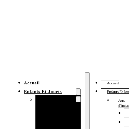
Accueil
Accueil
Enfants Et Jouets
Enfants Et Jou
Jeux d’imitation
Jeux
d’imita
Cuisine
enfant
Établi enfant