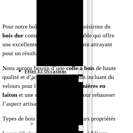
Bracelet en
bois
personnalisé
Pour notre boîte à bijoux, nous choisirons du
Collier en
bois dur
comme le chêne ou l’érable qui offre
bois :
une excellente durabilité et un grain attrayant
fabricant et
pour un résultat sophistiqué.
grossiste
Nous aurons besoin d’une
colle à bois
de haute
Fêtes Et Occasions
qualité et d’accessoires de finition incluant du
Fêtes et saisons
velours pour l’intérieur, des
charnières en
Automne
laiton
et une serrure décorative pour rehausser
Halloween
l’aspect artisanal.
Noël
Pâques
Types de bois recommandés et leurs propriétés
Accessoires pour
la fête