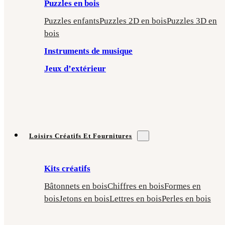
Puzzles en bois
Puzzles enfants
Puzzles 2D en bois
Puzzles 3D en
bois
Instruments de musique
Jeux d’extérieur
Loisirs Créatifs Et Fournitures
Kits créatifs
Bâtonnets en bois
Chiffres en bois
Formes en
bois
Jetons en bois
Lettres en bois
Perles en bois