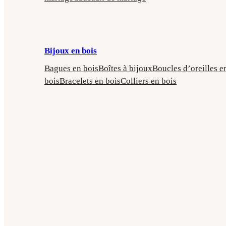
Bijoux en bois
Bagues en bois
Boîtes à bijoux
Boucles d’oreilles e
bois
Bracelets en bois
Colliers en bois