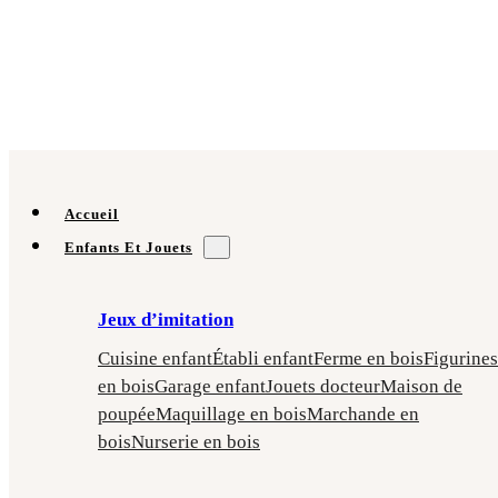
Accueil
Enfants Et Jouets
Jeux d’imitation
Cuisine enfant
Établi enfant
Ferme en bois
Figurines
en bois
Garage enfant
Jouets docteur
Maison de
poupée
Maquillage en bois
Marchande en
bois
Nurserie en bois