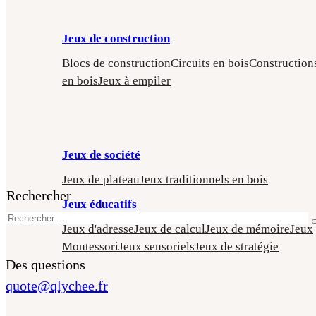
Jeux de construction
Blocs de construction
Circuits en bois
Construction
en bois
Jeux à empiler
Jeux de société
Jeux de plateau
Jeux traditionnels en bois
Rechercher
Jeux éducatifs
Jeux d'adresse
Jeux de calcul
Jeux de mémoire
Jeux
Montessori
Jeux sensoriels
Jeux de stratégie
Des questions
quote@qlychee.fr