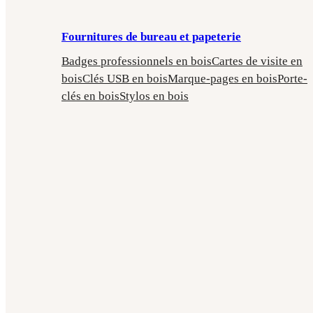
Fournitures de bureau et papeterie
Badges professionnels en bois
Cartes de visite en
bois
Clés USB en bois
Marque-pages en bois
Porte-
clés en bois
Stylos en bois