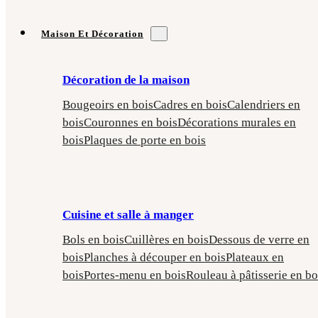
Maison Et Décoration
Décoration de la maison
Bougeoirs en bois
Cadres en bois
Calendriers en
bois
Couronnes en bois
Décorations murales en
bois
Plaques de porte en bois
Cuisine et salle à manger
Bols en bois
Cuillères en bois
Dessous de verre en
bois
Planches à découper en bois
Plateaux en
bois
Portes-menu en bois
Rouleau à pâtisserie en bo