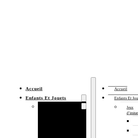
Accueil
Accueil
Enfants Et Jouets
Enfants Et Jou
Jeux d’imitation
Jeux
d’imita
Cuisine
enfant
Établi enfant