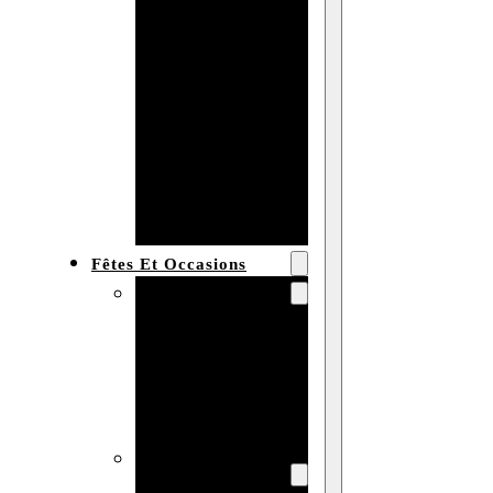
Bracelet en
bois
personnalisé
Collier en
bois :
fabricant et
grossiste
Fêtes Et Occasions
Fêtes et saisons
Automne
Halloween
Noël
Pâques
Accessoires pour
la fête