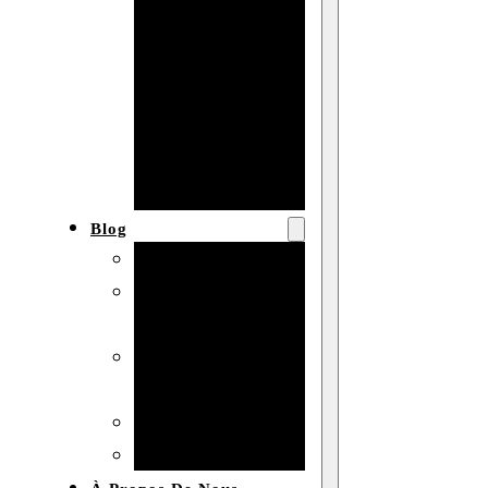
Baby shower
Anniversaire
de mariage
Fête
d’anniversaire
Mariage
Blog
Produits et usages
Matériaux et
techniques
Vente en gros et
personnalisation
Idées de bricolage
Marché et analyse