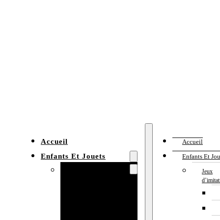
Accueil
Accueil
Enfants Et Jouets
Enfants Et Jou
Jeux d’imitation
Jeux
d’imita
Cuisine
enfant
Établi enfant