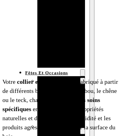
Bracelet en
bois
personnalisé
Collier en
bois :
fabricant et
grossiste
Fêtes Et Occasions
Fêtes et saisons
Votre
collier en bois
peut être fabriqué à partir
Automne
de différents bois tels que le bambou, le chêne
Halloween
ou le teck, chacun nécessitant
des soins
Noël
spécifiques
en fonction de ses propriétés
Pâques
naturelles et de sa densité. L’humidité et les
Accessoires pour
produits agressifs peuvent ternir la surface du
la fête