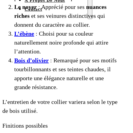
À Propos De Nous
Le noyer
: Apprécié pour ses
nuances
Contact
riches
et ses veinures distinctives qui
donnent du caractère au collier.
L’ébène
: Choisi pour sa couleur
naturellement noire profonde qui attire
l’attention.
Bois d’olivier
: Remarqué pour ses motifs
tourbillonnants et ses teintes chaudes, il
apporte une élégance naturelle et une
grande résistance.
L’entretien de votre collier variera selon le type
de bois utilisé.
Finitions possibles