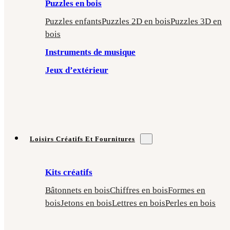
Puzzles en bois
Puzzles enfants
Puzzles 2D en bois
Puzzles 3D en
bois
Instruments de musique
Jeux d’extérieur
Loisirs Créatifs Et Fournitures
Kits créatifs
Bâtonnets en bois
Chiffres en bois
Formes en
bois
Jetons en bois
Lettres en bois
Perles en bois