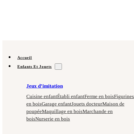
Accueil
Enfants Et Jouets
Jeux d’imitation
Cuisine enfant
Établi enfant
Ferme en bois
Figurines
en bois
Garage enfant
Jouets docteur
Maison de
poupée
Maquillage en bois
Marchande en
bois
Nurserie en bois