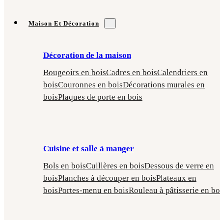
Maison Et Décoration
Décoration de la maison
Bougeoirs en bois
Cadres en bois
Calendriers en
bois
Couronnes en bois
Décorations murales en
bois
Plaques de porte en bois
Cuisine et salle à manger
Bols en bois
Cuillères en bois
Dessous de verre en
bois
Planches à découper en bois
Plateaux en
bois
Portes-menu en bois
Rouleau à pâtisserie en bo