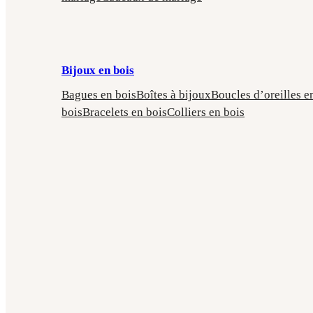
Bijoux en bois
Bagues en bois
Boîtes à bijoux
Boucles d’oreilles e
bois
Bracelets en bois
Colliers en bois