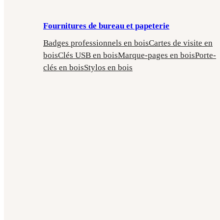
Fournitures de bureau et papeterie
Badges professionnels en bois
Cartes de visite en
bois
Clés USB en bois
Marque-pages en bois
Porte-
clés en bois
Stylos en bois