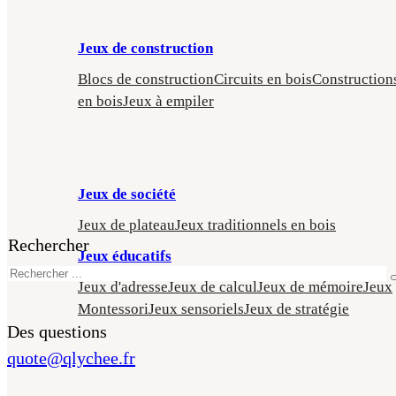
Jeux de construction
Blocs de construction
Circuits en bois
Construction
en bois
Jeux à empiler
Jeux de société
Jeux de plateau
Jeux traditionnels en bois
Rechercher
Jeux éducatifs
Jeux d'adresse
Jeux de calcul
Jeux de mémoire
Jeux
Montessori
Jeux sensoriels
Jeux de stratégie
Des questions
quote@qlychee.fr