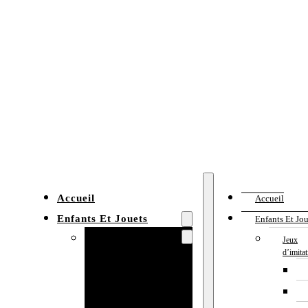
Accueil
Accueil
Enfants Et Jouets
Enfants Et Jou
Jeux d’imitation
Jeux
d’imita
Cuisine
enfant
Établi enfant