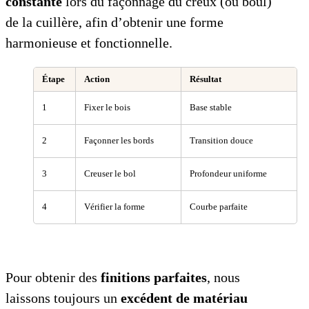
constante
lors du façonnage du creux (ou boul)
de la cuillère, afin d’obtenir une forme
harmonieuse et fonctionnelle.
Étape
Action
Résultat
1
Fixer le bois
Base stable
2
Façonner les bords
Transition douce
3
Creuser le bol
Profondeur uniforme
4
Vérifier la forme
Courbe parfaite
Pour obtenir des
finitions parfaites
, nous
laissons toujours un
excédent de matériau