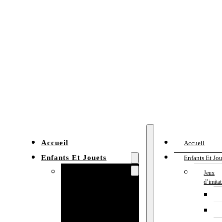
Accueil
Accueil
Enfants Et Jouets
Enfants Et Jou
Jeux d’imitation
Jeux
d’imita
Cuisine
enfant
Établi enfant