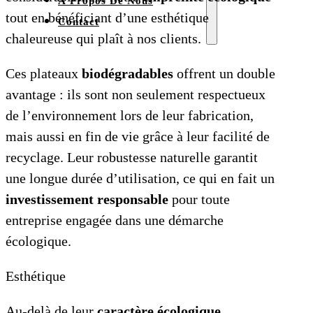
À Propos De Nous
tout en bénéficiant d’une esthétique
Contact
chaleureuse qui plaît à nos clients.
Ces plateaux
biodégradables
offrent un double
avantage : ils sont non seulement respectueux
de l’environnement lors de leur fabrication,
mais aussi en fin de vie grâce à leur facilité de
recyclage. Leur robustesse naturelle garantit
une longue durée d’utilisation, ce qui en fait un
investissement responsable
pour toute
entreprise engagée dans une démarche
écologique.
Esthétique
Au-delà de leur
caractère écologique
,